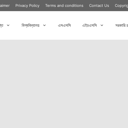
laimer
Privacy Policy
Terms and conditions
Contact Us
Copyri
্তি
বিশ্ববিদ্যালয়
এসএসসি
এইচএসসি
সরকারি চ