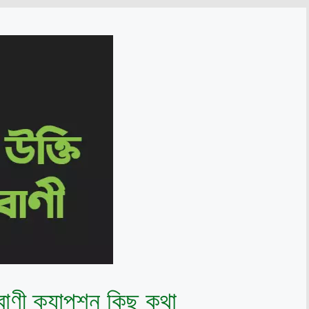
াণী ক্যাপশন কিছু কথা