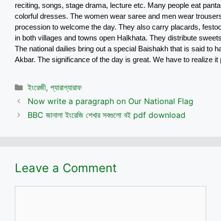
reciting, songs, stage drama, lecture etc. Many people eat panta-
colorful dresses. The women wear saree and men wear trousers a
procession to welcome the day. They also carry placards, fest
in both villages and towns open Halkhata. They distribute sweets
The national dailies bring out a special Baishakh that is said t
Akbar. The significance of the day is great. We have to realize it 
Categories
ইংরেজী
,
প্যারাগ্যারাফ
Now write a paragraph on Our National Flag
BBC জানালা ইংরেজি শেখার সবগুলো বই pdf download
Leave a Comment
Comment