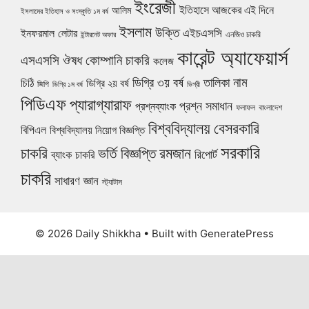
ইংরেজী
ইতিহাসে আজকের এই দিনে
আলিম
ইসলামের ইতিহাস ও সংস্কৃতি ১ম বর্ষ
ইসলাম
উক্তি
এইচএসসি
ইনফরমাল লেটার
এনজিও চাকরি
ইন্টারনেট অফার
কারেন্ট অ্যাফেয়ার্স
ঔষধ কোম্পানি চাকরি
এসএসসি
কলেজ
নাম
ডিগ্রি ৩য় বর্ষ
তালিকা
চিঠি
ডিগ্রি ২য় বর্ষ
জিপি
ডিগ্রি ১ম বর্ষ
ডিগ্রী
পিডিএফ
প্যারাগ্যারাফ
প্রশ্ন সমাধান
প্রশ্নব্যাংক
ফলাফল
বাংলাদেশ
বিশ্ববিদ্যালয়
বেসরকারি
বিপিএল
বিশ্ববিদ্যালয় নিয়োগ বিজ্ঞপ্তি
সরকারি
চাকরি
ভর্তি বিজ্ঞপ্তি
রমজান
রিপোর্ট
ব্যাংক চাকরি
চাকরি
সাধারণ জ্ঞান
স্ট্যাটাস
© 2026 Daily Shikkha
• Built with
GeneratePress