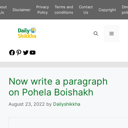
Skip
bout
Privacy
Terms and
Contact
Dm
to
Disclaimer
Copyright
Us
Policy
conditions
Us
pol
content
Menu
Facebook
Pinterest
Twitter
YouTube
Now write a paragraph
on Pohela Boishakh
August 23, 2022
by
Dailyshikkha