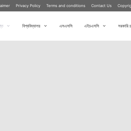
laimer
Privacy Policy
Terms and conditions
Contact Us
Copyri
্তি
বিশ্ববিদ্যালয়
এসএসসি
এইচএসসি
সরকারি চ