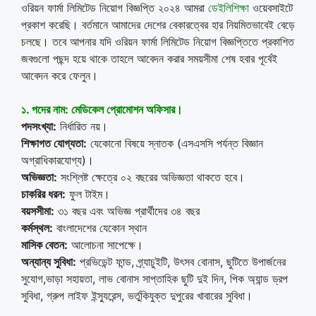
ওরিয়ন ফার্মা লিমিটেড নিয়োগ বিজ্ঞপ্তি ২০২৪ আমরা
ডেইলিশিক্ষা
ওয়েবসাইটে
প্রকাশ করেছি। বর্তমানে আমাদের দেশের বেকারত্বের হার নিয়মিতভাবেই বেড়ে
চলছে। তবে আপনার যদি ওরিয়ন ফার্মা লিমিটেড নিয়োগ বিজ্ঞপ্তিতে প্রকাশিত
জবগুলো পছন্দ হয়ে থাকে তাহলে আবেদন করার সময়সীমা শেষ হবার পূর্বেই
আবেদন করে ফেলুন।
১
. পদের নাম:
মেডিকেল প্রোমোশন অফিসার।
পদসংখ্যা:
নির্ধারিত নয়।
শিক্ষাগত যোগ্যতা:
যেকোনো বিষয়ে স্নাতক (এসএসসি পর্যন্ত বিজ্ঞান
অগ্রাধিকারযোগ্য)।
অভিজ্ঞতা:
সংশ্লিষ্ট ক্ষেত্রে ০২ বছরের অভিজ্ঞতা থাকতে হবে।
চাকরির ধরন:
ফুল টাইম।
বয়সসীমা:
৩১ বছর এবং অভিজ্ঞ প্রার্থীদের ৩৪ বছর
কর্মস্থল:
বাংলাদেশের যেকোন স্থান
মাসিক বেতন:
আলোচনা সাপেক্ষে।
অন্যান্য সুবিধা:
প্রভিডেন্ট ফান্ড, গ্র্যাচুইটি, উৎসব বোনাস, ছুটিতে উপার্জনের
সুযোগ,ভাড়া সহায়তা, লাভ বোনাস সাপ্তাহিক ছুটি দুই দিন, পিক অ্যান্ড ড্রপ
সুবিধা, গ্রুপ লাইফ ইন্স্যুরেন্স, ভর্তুকিযুক্ত দুপুরের খাবারের সুবিধা।