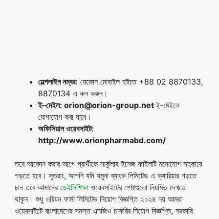
হেল্পলাইন নম্বর
:
যেকোন মোবাইল হইতে +88 02 8870133,
8870134 এ কল করুন।
ই
–
মেইল
: orion@orion-group.net
ই-মেইলে
যোগাযোগ করা যাবে।
অফিসিয়াল ওয়েবসাইট
:
http://www.orionpharmabd.com/
তবে আবেদন করার আগে প্রার্থীকে সার্কুলার ইমেজ ফাইলটি মনোযোগ সহকারে
পড়তে হবে। সুতরাং, আপনি যদি যমুনা ব্যাংক লিমিটেড এ ক্যারিয়ার গড়তে
চান তবে আমাদের
ডেইলিশিক্ষা
ওয়েবসাইটের পোষ্টগুলো নিয়মিত দেখতে
থাকুন। শুধু ওরিয়ন ফার্মা লিমিটেড নিয়োগ বিজ্ঞপ্তি ২০২৪ নয় আমরা
ওয়েবসাইটে বাংলাদেশের সমস্ত এনজিও চাকরির নিয়োগ বিজ্ঞপ্তি, সরকারি