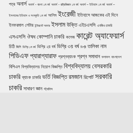
অনার্স
পত্র
অনার্স - বাংলা ১ম বর্ষ
অনার্স - রাষ্ট্রবিজ্ঞান ১ম বর্ষ
অনার্স – ইতিহাস ১ম বর্ষ
অনার্স –
ইংরেজী
ইতিহাসে আজকের এই দিনে
আলিম
ইসলামের ইতিহাস ও সংস্কৃতি ১ম বর্ষ
ইসলাম
উক্তি
এইচএসসি
ইনফরমাল লেটার
এনজিও চাকরি
ইন্টারনেট অফার
কারেন্ট অ্যাফেয়ার্স
ঔষধ কোম্পানি চাকরি
এসএসসি
কলেজ
নাম
ডিগ্রি ৩য় বর্ষ
তালিকা
চিঠি
ডিগ্রি ২য় বর্ষ
জিপি
ডিগ্রি ১ম বর্ষ
ডিগ্রী
পিডিএফ
প্যারাগ্যারাফ
প্রশ্ন সমাধান
প্রশ্নব্যাংক
ফলাফল
বাংলাদেশ
বিশ্ববিদ্যালয়
বেসরকারি
বিপিএল
বিশ্ববিদ্যালয় নিয়োগ বিজ্ঞপ্তি
সরকারি
চাকরি
ভর্তি বিজ্ঞপ্তি
রমজান
রিপোর্ট
ব্যাংক চাকরি
চাকরি
সাধারণ জ্ঞান
স্ট্যাটাস
© 2026 Daily Shikkha
• Built with
GeneratePress