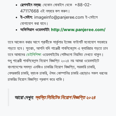
হেল্পলাইন
নম্বর
:
যেকোন মোবাইল থেকে +88-02-
47117668 এই নম্বরে কল করুন।
ই
–
মেইল
:
imageinfo@panjeree.com ই-মেইলে
যোগাযোগ করা যাবে।
অফিসিয়াল
ওয়েবসাইট
:
http://www.panjeree.com/
তবে আবেদন করার আগে প্রার্থীকে সার্কুলার ইমেজ ফাইলটি মনোযোগ সহকারে
পড়তে হবে। সুতরাং, আপনি যদি পাঞ্জেরী পাবলিকেশন্স এ ক্যারিয়ার গড়তে চান
তবে আমাদের
ডেইলিশিক্ষা
ওয়েবসাইটের পোষ্টগুলো নিয়মিত দেখতে থাকুন।
শুধু পাঞ্জেরী পাবলিকেশন্স নিয়োগ বিজ্ঞপ্তি ২০২৪ নয় আমরা ওয়েবসাইটে
বাংলাদেশের সমস্ত এনজিও চাকরির নিয়োগ বিজ্ঞপ্তি, সরকারি চাকরি,
বেসরকারি চাকরি, ব্যাংক চাকরি, ঔষধ কোম্পানির চাকরি এছাড়াও সকল ধরনের
চাকরির নিয়োগ বিজ্ঞপ্তি প্রকাশ করে থাকি।
আরো দেখুন:
স্বস্তি লিমিটেড নিয়োগ বিজ্ঞপ্তি ২০২৪