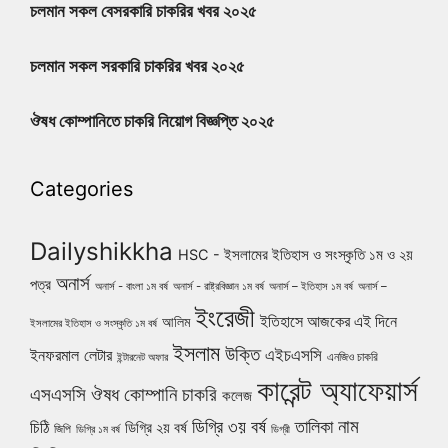
চলমান সকল বেসরকারি চাকরির খবর ২০২৫
চলমান সকল সরকারি চাকরির খবর ২০২৫
ঔষধ কোম্পানিতে চাকরি নিয়োগ বিজ্ঞপ্তি ২০২৫
Categories
Dailyshikkha
HSC - ইসলামের ইতিহাস ও সংস্কৃতি ১ম ও ২য়
অনার্স
পত্র
অনার্স - বাংলা ১ম বর্ষ
অনার্স - রাষ্ট্রবিজ্ঞান ১ম বর্ষ
অনার্স – ইতিহাস ১ম বর্ষ
অনার্স –
ইংরেজী
ইতিহাসে আজকের এই দিনে
আলিম
ইসলামের ইতিহাস ও সংস্কৃতি ১ম বর্ষ
ইসলাম
উক্তি
এইচএসসি
ইনফরমাল লেটার
এনজিও চাকরি
ইন্টারনেট অফার
কারেন্ট অ্যাফেয়ার্স
ঔষধ কোম্পানি চাকরি
এসএসসি
কলেজ
নাম
ডিগ্রি ৩য় বর্ষ
তালিকা
চিঠি
ডিগ্রি ২য় বর্ষ
জিপি
ডিগ্রি ১ম বর্ষ
ডিগ্রী