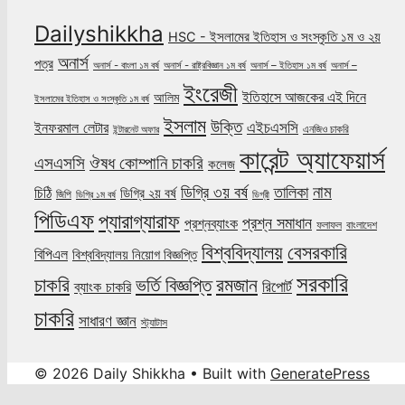
Dailyshikkha
HSC - ইসলামের ইতিহাস ও সংস্কৃতি ১ম ও ২য়
অনার্স
পত্র
অনার্স - বাংলা ১ম বর্ষ
অনার্স - রাষ্ট্রবিজ্ঞান ১ম বর্ষ
অনার্স – ইতিহাস ১ম বর্ষ
অনার্স –
ইংরেজী
ইতিহাসে আজকের এই দিনে
আলিম
ইসলামের ইতিহাস ও সংস্কৃতি ১ম বর্ষ
ইসলাম
উক্তি
এইচএসসি
ইনফরমাল লেটার
এনজিও চাকরি
ইন্টারনেট অফার
কারেন্ট অ্যাফেয়ার্স
ঔষধ কোম্পানি চাকরি
এসএসসি
কলেজ
নাম
ডিগ্রি ৩য় বর্ষ
তালিকা
চিঠি
ডিগ্রি ২য় বর্ষ
জিপি
ডিগ্রি ১ম বর্ষ
ডিগ্রী
পিডিএফ
প্যারাগ্যারাফ
প্রশ্ন সমাধান
প্রশ্নব্যাংক
ফলাফল
বাংলাদেশ
বিশ্ববিদ্যালয়
বেসরকারি
বিপিএল
বিশ্ববিদ্যালয় নিয়োগ বিজ্ঞপ্তি
সরকারি
চাকরি
ভর্তি বিজ্ঞপ্তি
রমজান
রিপোর্ট
ব্যাংক চাকরি
চাকরি
সাধারণ জ্ঞান
স্ট্যাটাস
© 2026 Daily Shikkha
• Built with
GeneratePress