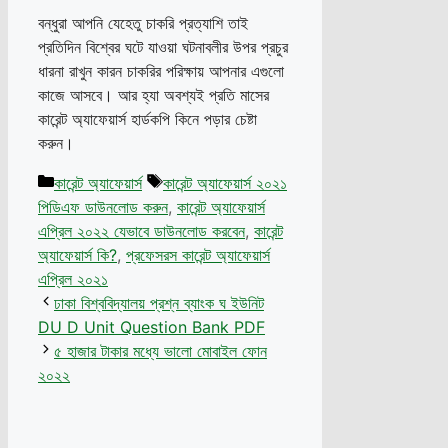
বন্ধুরা আপনি যেহেতু চাকরি প্রত্যাশি তাই
প্রতিদিন বিশ্বের ঘটে যাওয়া ঘটনাবলীর উপর প্রচুর
ধারনা রাখুন কারন চাকরির পরিক্ষায় আপনার এগুলো
কাজে আসবে। আর হ্যা অবশ্যই প্রতি মাসের
কারেন্ট অ্যাফেয়ার্স হার্ডকপি কিনে পড়ার চেষ্টা
করুন।
Categories
Tags
কারেন্ট অ্যাফেয়ার্স
কারেন্ট অ্যাফেয়ার্স ২০২১
পিডিএফ ডাউনলোড করুন
,
কারেন্ট অ্যাফেয়ার্স
এপ্রিল ২০২২ যেভাবে ডাউনলোড করবেন
,
কারেন্ট
অ্যাফেয়ার্স কি?
,
প্রফেসরস কারেন্ট অ্যাফেয়ার্স
এপ্রিল ২০২১
ঢাকা বিশ্ববিদ্যালয় প্রশ্ন ব্যাংক ঘ ইউনিট
DU D Unit Question Bank PDF
৫ হাজার টাকার মধ্যে ভালো মোবাইল ফোন
২০২২