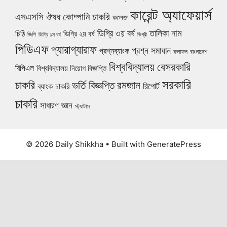
কারেন্ট অ্যাফেয়ার্স
ঔষধ কোম্পানি চাকরি
এসএসসি
কলেজ
নাম
ডিগ্রি ৩য় বর্ষ
তালিকা
চিঠি
ডিগ্রি ২য় বর্ষ
জিপি
ডিগ্রি ১ম বর্ষ
ডিগ্রী
পিডিএফ
প্যারাগ্যারাফ
প্রশ্ন সমাধান
প্রশ্নব্যাংক
ফলাফল
বাংলাদেশ
বিশ্ববিদ্যালয়
বেসরকারি
বিপিএল
বিশ্ববিদ্যালয় নিয়োগ বিজ্ঞপ্তি
সরকারি
চাকরি
ভর্তি বিজ্ঞপ্তি
রমজান
রিপোর্ট
ব্যাংক চাকরি
চাকরি
সাধারণ জ্ঞান
স্ট্যাটাস
© 2026 Daily Shikkha
• Built with
GeneratePress