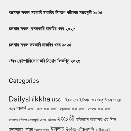
আসন্ন সকল সরকারি চাকরির নিয়োগ পরীক্ষার সময়সূচী ২০২৫
চলমান সকল বেসরকারি চাকরির খবর ২০২৫
চলমান সকল সরকারি চাকরির খবর ২০২৫
ঔষধ কোম্পানিতে চাকরি নিয়োগ বিজ্ঞপ্তি ২০২৫
Categories
Dailyshikkha
HSC - ইসলামের ইতিহাস ও সংস্কৃতি ১ম ও ২য়
অনার্স
পত্র
অনার্স - বাংলা ১ম বর্ষ
অনার্স - রাষ্ট্রবিজ্ঞান ১ম বর্ষ
অনার্স – ইতিহাস ১ম বর্ষ
অনার্স –
ইংরেজী
ইতিহাসে আজকের এই দিনে
আলিম
ইসলামের ইতিহাস ও সংস্কৃতি ১ম বর্ষ
ইসলাম
উক্তি
এইচএসসি
ইনফরমাল লেটার
এনজিও চাকরি
ইন্টারনেট অফার