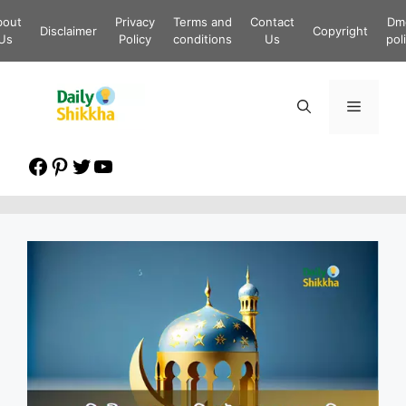
Skip
bout
Privacy
Terms and
Contact
Dm
to
Disclaimer
Copyright
Us
Policy
conditions
Us
pol
content
Menu
Facebook
Pinterest
Twitter
YouTube