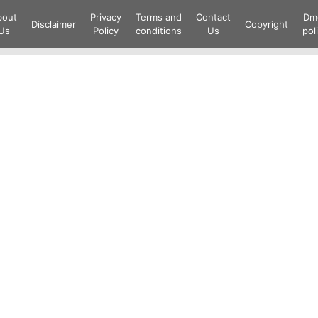
Skip
bout
Privacy
Terms and
Contact
Dm
to
Disclaimer
Copyright
Us
Policy
conditions
Us
pol
content