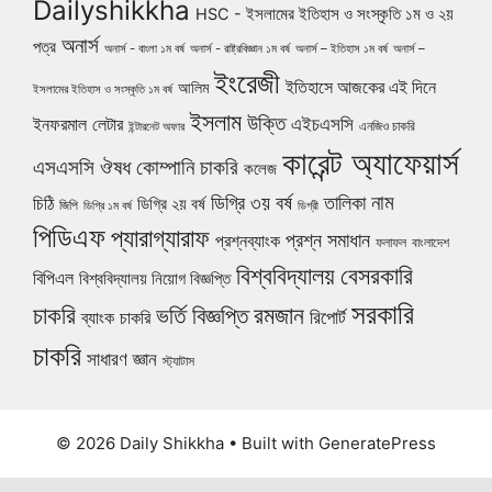
Dailyshikkha
HSC - ইসলামের ইতিহাস ও সংস্কৃতি ১ম ও ২য়
অনার্স
পত্র
অনার্স - বাংলা ১ম বর্ষ
অনার্স - রাষ্ট্রবিজ্ঞান ১ম বর্ষ
অনার্স – ইতিহাস ১ম বর্ষ
অনার্স –
ইংরেজী
ইতিহাসে আজকের এই দিনে
আলিম
ইসলামের ইতিহাস ও সংস্কৃতি ১ম বর্ষ
ইসলাম
উক্তি
এইচএসসি
ইনফরমাল লেটার
এনজিও চাকরি
ইন্টারনেট অফার
কারেন্ট অ্যাফেয়ার্স
ঔষধ কোম্পানি চাকরি
এসএসসি
কলেজ
নাম
ডিগ্রি ৩য় বর্ষ
তালিকা
চিঠি
ডিগ্রি ২য় বর্ষ
জিপি
ডিগ্রি ১ম বর্ষ
ডিগ্রী
পিডিএফ
প্যারাগ্যারাফ
প্রশ্ন সমাধান
প্রশ্নব্যাংক
ফলাফল
বাংলাদেশ
বিশ্ববিদ্যালয়
বেসরকারি
বিপিএল
বিশ্ববিদ্যালয় নিয়োগ বিজ্ঞপ্তি
সরকারি
চাকরি
ভর্তি বিজ্ঞপ্তি
রমজান
রিপোর্ট
ব্যাংক চাকরি
চাকরি
সাধারণ জ্ঞান
স্ট্যাটাস
© 2026 Daily Shikkha
• Built with
GeneratePress