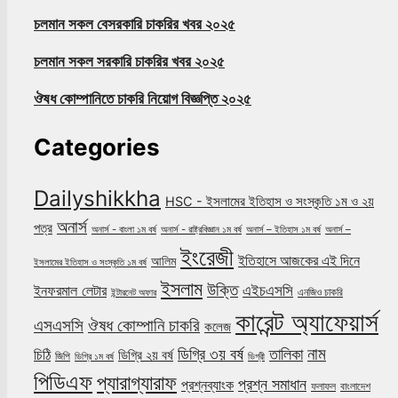
চলমান সকল বেসরকারি চাকরির খবর ২০২৫
চলমান সকল সরকারি চাকরির খবর ২০২৫
ঔষধ কোম্পানিতে চাকরি নিয়োগ বিজ্ঞপ্তি ২০২৫
Categories
Dailyshikkha
HSC - ইসলামের ইতিহাস ও সংস্কৃতি ১ম ও ২য়
অনার্স
পত্র
অনার্স - বাংলা ১ম বর্ষ
অনার্স - রাষ্ট্রবিজ্ঞান ১ম বর্ষ
অনার্স – ইতিহাস ১ম বর্ষ
অনার্স –
ইংরেজী
ইতিহাসে আজকের এই দিনে
আলিম
ইসলামের ইতিহাস ও সংস্কৃতি ১ম বর্ষ
ইসলাম
উক্তি
এইচএসসি
ইনফরমাল লেটার
এনজিও চাকরি
ইন্টারনেট অফার
কারেন্ট অ্যাফেয়ার্স
ঔষধ কোম্পানি চাকরি
এসএসসি
কলেজ
নাম
ডিগ্রি ৩য় বর্ষ
তালিকা
চিঠি
ডিগ্রি ২য় বর্ষ
জিপি
ডিগ্রি ১ম বর্ষ
ডিগ্রী
পিডিএফ
প্যারাগ্যারাফ
প্রশ্ন সমাধান
প্রশ্নব্যাংক
ফলাফল
বাংলাদেশ