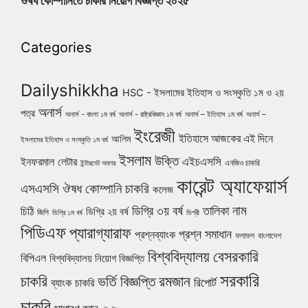
ঔষধ কোম্পানিতে চাকরি নিয়োগ বিজ্ঞপ্তি ২০২৫
Categories
Dailyshikkha
HSC - ইসলামের ইতিহাস ও সংস্কৃতি ১ম ও ২য়
অনার্স
পত্র
অনার্স - বাংলা ১ম বর্ষ
অনার্স - রাষ্ট্রবিজ্ঞান ১ম বর্ষ
অনার্স – ইতিহাস ১ম বর্ষ
অনার্স –
ইংরেজী
ইতিহাসে আজকের এই দিনে
আলিম
ইসলামের ইতিহাস ও সংস্কৃতি ১ম বর্ষ
ইসলাম
উক্তি
এইচএসসি
ইনফরমাল লেটার
এনজিও চাকরি
ইন্টারনেট অফার
কারেন্ট অ্যাফেয়ার্স
ঔষধ কোম্পানি চাকরি
এসএসসি
কলেজ
নাম
ডিগ্রি ৩য় বর্ষ
তালিকা
চিঠি
ডিগ্রি ২য় বর্ষ
জিপি
ডিগ্রি ১ম বর্ষ
ডিগ্রী
পিডিএফ
প্যারাগ্যারাফ
প্রশ্ন সমাধান
প্রশ্নব্যাংক
ফলাফল
বাংলাদেশ
বিশ্ববিদ্যালয়
বেসরকারি
বিপিএল
বিশ্ববিদ্যালয় নিয়োগ বিজ্ঞপ্তি
সরকারি
চাকরি
ভর্তি বিজ্ঞপ্তি
রমজান
রিপোর্ট
ব্যাংক চাকরি
চাকরি