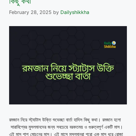
কিছু কথা
February 28, 2025
by
Dailyshikkha
রমজান নিয়ে স্ট্যাটাস উক্তি শুভেচ্ছা বার্তা হাদিস কিছু কথা। রমজান হলো
সারাবিশ্বের মুসলমানদের জন্য সবচেয়ে বরকতময় ও গুরুত্বপূর্ণ একটি মাস।
এই মাস পাপ মোচনের মাস। এই মাসে মুসলমানরা পুরো এক মাস ধরে রোজা