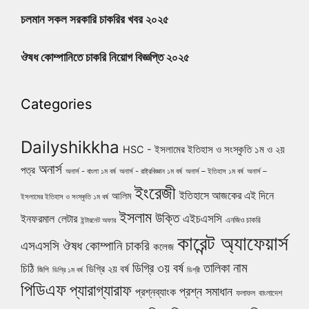
চলমান সকল সরকারি চাকরির খবর ২০২৫
ঔষধ কোম্পানিতে চাকরি নিয়োগ বিজ্ঞপ্তি ২০২৫
Categories
Dailyshikkha
HSC - ইসলামের ইতিহাস ও সংস্কৃতি ১ম ও ২য়
অনার্স
পত্র
অনার্স - বাংলা ১ম বর্ষ
অনার্স - রাষ্ট্রবিজ্ঞান ১ম বর্ষ
অনার্স – ইতিহাস ১ম বর্ষ
অনার্স –
ইংরেজী
ইতিহাসে আজকের এই দিনে
আলিম
ইসলামের ইতিহাস ও সংস্কৃতি ১ম বর্ষ
ইসলাম
উক্তি
এইচএসসি
ইনফরমাল লেটার
এনজিও চাকরি
ইন্টারনেট অফার
কারেন্ট অ্যাফেয়ার্স
ঔষধ কোম্পানি চাকরি
এসএসসি
কলেজ
নাম
ডিগ্রি ৩য় বর্ষ
তালিকা
চিঠি
ডিগ্রি ২য় বর্ষ
জিপি
ডিগ্রি ১ম বর্ষ
ডিগ্রী
পিডিএফ
প্যারাগ্যারাফ
প্রশ্ন সমাধান
প্রশ্নব্যাংক
ফলাফল
বাংলাদেশ