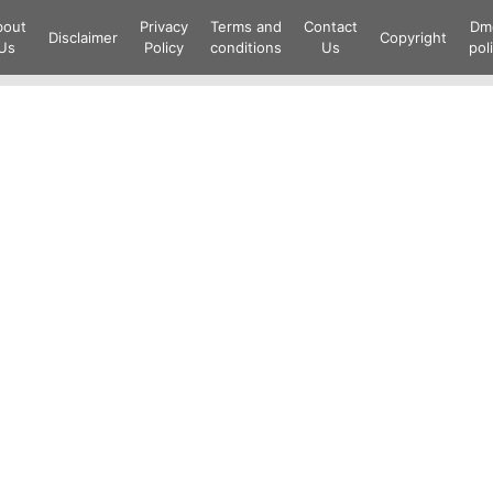
Skip
bout
Privacy
Terms and
Contact
Dm
to
Disclaimer
Copyright
Us
Policy
conditions
Us
pol
content