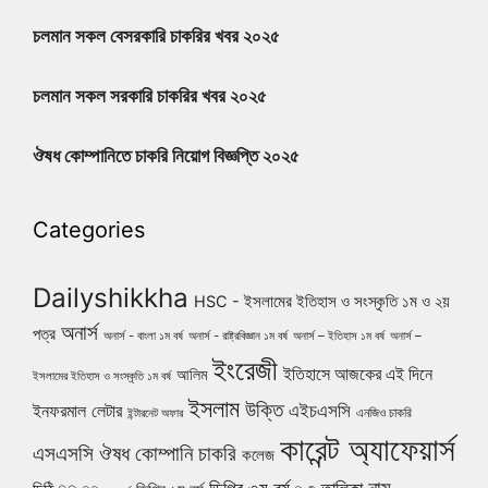
চলমান সকল বেসরকারি চাকরির খবর ২০২৫
চলমান সকল সরকারি চাকরির খবর ২০২৫
ঔষধ কোম্পানিতে চাকরি নিয়োগ বিজ্ঞপ্তি ২০২৫
Categories
Dailyshikkha
HSC - ইসলামের ইতিহাস ও সংস্কৃতি ১ম ও ২য়
অনার্স
পত্র
অনার্স - বাংলা ১ম বর্ষ
অনার্স - রাষ্ট্রবিজ্ঞান ১ম বর্ষ
অনার্স – ইতিহাস ১ম বর্ষ
অনার্স –
ইংরেজী
ইতিহাসে আজকের এই দিনে
আলিম
ইসলামের ইতিহাস ও সংস্কৃতি ১ম বর্ষ
ইসলাম
উক্তি
এইচএসসি
ইনফরমাল লেটার
এনজিও চাকরি
ইন্টারনেট অফার
কারেন্ট অ্যাফেয়ার্স
ঔষধ কোম্পানি চাকরি
এসএসসি
কলেজ
নাম
ডিগ্রি ৩য় বর্ষ
তালিকা