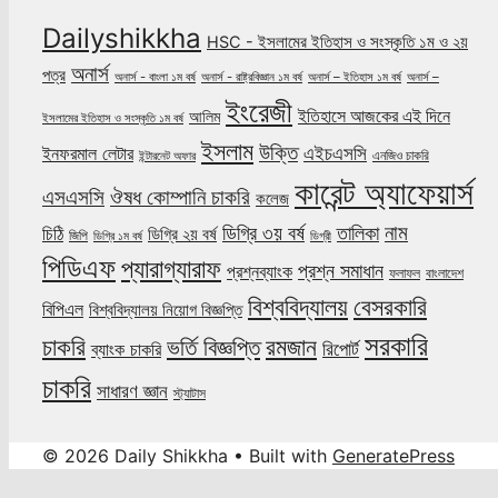
Dailyshikkha
HSC - ইসলামের ইতিহাস ও সংস্কৃতি ১ম ও ২য়
অনার্স
পত্র
অনার্স - বাংলা ১ম বর্ষ
অনার্স - রাষ্ট্রবিজ্ঞান ১ম বর্ষ
অনার্স – ইতিহাস ১ম বর্ষ
অনার্স –
ইংরেজী
ইতিহাসে আজকের এই দিনে
আলিম
ইসলামের ইতিহাস ও সংস্কৃতি ১ম বর্ষ
ইসলাম
উক্তি
এইচএসসি
ইনফরমাল লেটার
এনজিও চাকরি
ইন্টারনেট অফার
কারেন্ট অ্যাফেয়ার্স
ঔষধ কোম্পানি চাকরি
এসএসসি
কলেজ
নাম
ডিগ্রি ৩য় বর্ষ
তালিকা
চিঠি
ডিগ্রি ২য় বর্ষ
জিপি
ডিগ্রি ১ম বর্ষ
ডিগ্রী
পিডিএফ
প্যারাগ্যারাফ
প্রশ্ন সমাধান
প্রশ্নব্যাংক
ফলাফল
বাংলাদেশ
বিশ্ববিদ্যালয়
বেসরকারি
বিপিএল
বিশ্ববিদ্যালয় নিয়োগ বিজ্ঞপ্তি
সরকারি
চাকরি
ভর্তি বিজ্ঞপ্তি
রমজান
রিপোর্ট
ব্যাংক চাকরি
চাকরি
সাধারণ জ্ঞান
স্ট্যাটাস
© 2026 Daily Shikkha
• Built with
GeneratePress