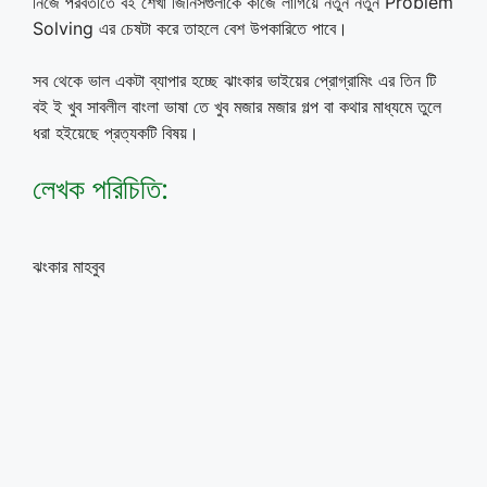
নিজে পরবর্তীতে বই শেখা জিনিসগুলাকে কাজে লাগিয়ে নতুন নতুন Problem
Solving এর চেষটা করে তাহলে বেশ উপকারিতে পাবে।
সব থেকে ভাল একটা ব্যাপার হচ্ছে ঝাংকার ভাইয়ের প্রোগ্রামিং এর তিন টি
বই ই খুব সাবলীল বাংলা ভাষা তে খুব মজার মজার গল্প বা কথার মাধ্যমে তুলে
ধরা হইয়েছে প্রত্যকটি বিষয়।
লেখক পরিচিতি:
ঝংকার মাহবুব