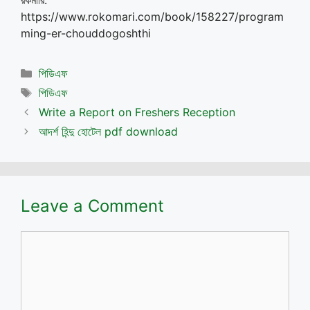
https://www.rokomari.com/book/158227/program
ming-er-chouddogoshthi
Categories
পিডিএফ
Tags
পিডিএফ
Write a Report on Freshers Reception
আদর্শ হিন্দু হোটেল pdf download
Leave a Comment
Comment