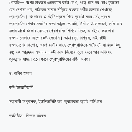
পেয়েছি— গল্পের মাধ্যমে এমনভাবে বইটা লেখা, পড়ে মনে হয় চোখ বুজলেই
যেন দেখতে পাব, পাঠকের সামনে দাঁড়িয়ে ঝংকার গভীর মমতায় শেখাচ্ছে
প্রোগ্রামিং। ঝংকারের এ বইটি পড়তে গিয়ে পুরোটা সময় সেই প্রথম
প্রোগ্রামিং শেখার সময়টার মতো আনন্দ পেয়েছি, টানটান উত্তেজনা, হাসি আর
মজার মাঝে ঝংকার যেভাবে প্রোগ্রামিং শিখিয়ে দিচ্ছে এ বইয়ে, হয়তোবা
বাংলায় সেভাবে আগে কেউ লেখেনি। আমার দৃঢ় বিশ্বাস, এই বইটা
বাংলাদেশের কিশোর, তরুণ বয়সীর কাছে প্রোগ্রামিংকে খটোমটো যান্ত্রিক কিছু
নয়; বরং আনন্দময় মজাদার একটা কাজ হিসেবে তুলে ধরবে আর ভবিষ্যৎ
প্রজন্মের সামনে তুলে ধরবে প্রোগ্রামিংয়ের বর্ণিল জগৎ।
ড. রাগিব হাসান
কম্পিউটারবিজ্ঞানী
সহযোগী অধ্যাপক, ইউনিভার্সিটি অব অ্যালাবামা অ্যাট বার্মিংহাম
প্রতিষ্ঠাতা: শিক্ষক ডটকম