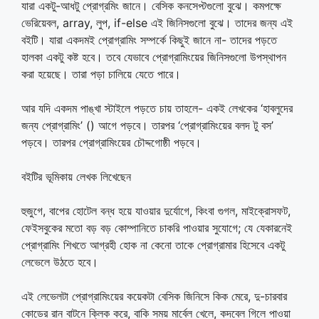
যারা একটু-আধটু প্রোগ্রমিং জানে। বেসিক কনসেপ্টগুলো বুঝে। কমপক্ষে
ভেরিয়েবল, array, লুপ, if-else এই জিনিসগুলো বুঝে। তাদের জন্য এই
বইটি। যারা একদমই প্রোগ্রামিং সম্পর্কে কিছুই জানে না- তাদের পড়তে
হালকা একটু কষ্ট হবে। তবে যেভাবে প্রোগ্রামিংয়ের জিনিসগুলো উপস্থাপন
করা হয়েছে। তারা পড়া চালিয়ে যেতে পারে।
আর যদি একদম পাঙ্খা স্টাইলে পড়তে চায় তাহলে- একই লেখকের ‘হাবলুদের
জন্য প্রোগ্রামিং’ () আগে পড়বে। তারপর ‘প্রোগ্রামিংয়ের বলদ টু বস’
পড়বে। তারপর প্রোগ্রামিংয়ের চৌদ্দগোষ্ঠী পড়বে।
বইটির ভূমিকায় লেখক লিখেছেন
হুজুগে, বাপের হোটেল বন্ধ হয়ে যাওয়ার দুর্যোগে, কিংবা গুগল, মাইক্রোসফট,
ফেইসবুকের মতো বড় বড় কোম্পানিতে চাকরি পাওয়ার সুযোগে; যে যেকারনেই
প্রোগ্রামিং শিখতে আগ্রহী হোক না কেনো তাকে প্রোগ্রামার হিসেবে একটু
লেভেলে উঠতে হবে।
এই লেভেলটা প্রোগ্রামিংয়ের কয়েকটা বেসিক জিনিসে কিক মেরে, দু-চারবার
কোডের রান বাটনে ক্লিক করে, বাকি সময় মার্বেল খেলে, কদবেল গিলে পাওয়া