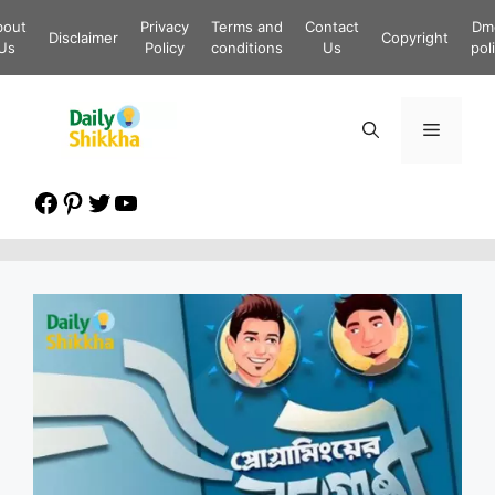
Skip
bout
Privacy
Terms and
Contact
Dm
to
Disclaimer
Copyright
Us
Policy
conditions
Us
pol
content
Menu
Facebook
Pinterest
Twitter
YouTube