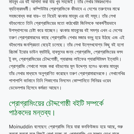
মাহবুব এর বই আলাদা করা যায় খুব সহজেই। তাঁর লেখার বিষয়গুলোও
ব্যতিক্রমধর্মী। কম্পিউটার প্রোগ্রামিংকে কীভাবে এ দেশের তরুণদের মাঝে
সহজবোধ্য করা যায়– তা নিয়েই ঝংকার মাহবুব এর বই সমূহ। তাঁর লেখা
বইগুলোতে তিনি প্রোগ্রামিংয়ের মতো কাঠখোট্টা জিনিসকে আকর্ষণীয়ভাবে
উপস্থাপনের চেষ্টা করে যাচ্ছেন। ঝংকার মাহবুবের বই সমগ্র এখন এ দেশের
তরুণ প্রোগ্রামারদের কাছে প্রোগ্রামিং শেখার মজার বন্ধু হয়ে উঠছে এবং এই
বইগুলোর জনপ্রিয়তা বেড়েই চলেছে। তাঁর লেখা উল্লেখযোগ্য কিছু বই হলো
রিচার্জ ইয়োর ডাউন ব্যাটারি, হাবলুদের জন্য প্রোগ্রামিং, প্রোগ্রামিংয়ের বলদ
টু বস, প্রোগ্রামিংয়ের চৌদ্দগোষ্ঠী, প্যারাময় লাইফের প্যারাসিটামল ইত্যাদি।
প্রোগ্রামিং শেখানো সহজ করা বইগুলোর মূল উদ্দেশ্য হলেও ঝংকার মাহবুব
তাঁর লেখার মাধ্যমে অনুপ্রাণিত করেছেন তরুণ প্রোগ্রামারদেরকে। লেখালেখির
পাশাপাশি বর্তমানে তিনি শিকাগোর নিলসেন কোম্পানিতে সিনিয়র ওয়েব
ডেভেলপার হিসেবে কর্মরত আছেন।
প্রোগ্রামিংয়ের চৌদ্দগোষ্ঠী বইটি সম্পর্কে
পাঠকদের মন্তব্য।
Moinuddin বলেছেন: প্রোগ্রামিং নিয়ে যারা কনফিউজড হয়ে আছে, শুরু
করবো করবো বলে কিছুই শেখা হচ্ছে না, প্রোগ্রামিং এর স্বপ্ন দেখে নাকে