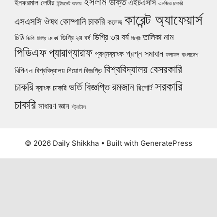
ইসলাম
উক্তি
এইচএসসি
ইনফরমাল লেটার
এনজিও চাকরি
ইন্টারনেট অফার
কারেন্ট অ্যাফেয়ার্স
ঔষধ কোম্পানি চাকরি
এসএসসি
কলেজ
নাম
ডিগ্রি ৩য় বর্ষ
তালিকা
চিঠি
ডিগ্রি ২য় বর্ষ
জিপি
ডিগ্রি ১ম বর্ষ
ডিগ্রী
পিডিএফ
প্যারাগ্যারাফ
প্রশ্ন সমাধান
প্রশ্নব্যাংক
ফলাফল
বাংলাদেশ
বিশ্ববিদ্যালয়
বেসরকারি
বিপিএল
বিশ্ববিদ্যালয় নিয়োগ বিজ্ঞপ্তি
সরকারি
চাকরি
ভর্তি বিজ্ঞপ্তি
রমজান
রিপোর্ট
ব্যাংক চাকরি
চাকরি
সাধারণ জ্ঞান
স্ট্যাটাস
© 2026 Daily Shikkha
• Built with
GeneratePress