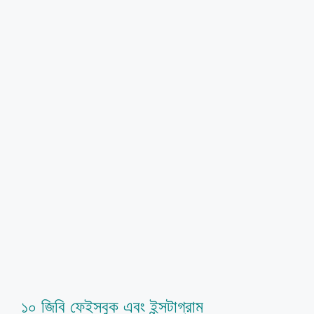
১০ জিবি ফেইসবুক এবং ইন্সটাগ্রাম