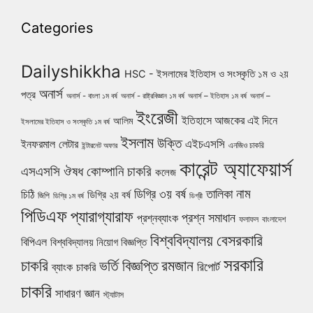
Categories
Dailyshikkha
HSC - ইসলামের ইতিহাস ও সংস্কৃতি ১ম ও ২য়
অনার্স
পত্র
অনার্স - বাংলা ১ম বর্ষ
অনার্স - রাষ্ট্রবিজ্ঞান ১ম বর্ষ
অনার্স – ইতিহাস ১ম বর্ষ
অনার্স –
ইংরেজী
ইতিহাসে আজকের এই দিনে
আলিম
ইসলামের ইতিহাস ও সংস্কৃতি ১ম বর্ষ
ইসলাম
উক্তি
এইচএসসি
ইনফরমাল লেটার
এনজিও চাকরি
ইন্টারনেট অফার
কারেন্ট অ্যাফেয়ার্স
ঔষধ কোম্পানি চাকরি
এসএসসি
কলেজ
নাম
ডিগ্রি ৩য় বর্ষ
তালিকা
চিঠি
ডিগ্রি ২য় বর্ষ
জিপি
ডিগ্রি ১ম বর্ষ
ডিগ্রী
পিডিএফ
প্যারাগ্যারাফ
প্রশ্ন সমাধান
প্রশ্নব্যাংক
ফলাফল
বাংলাদেশ
বিশ্ববিদ্যালয়
বেসরকারি
বিপিএল
বিশ্ববিদ্যালয় নিয়োগ বিজ্ঞপ্তি
সরকারি
চাকরি
ভর্তি বিজ্ঞপ্তি
রমজান
রিপোর্ট
ব্যাংক চাকরি
চাকরি
সাধারণ জ্ঞান
স্ট্যাটাস