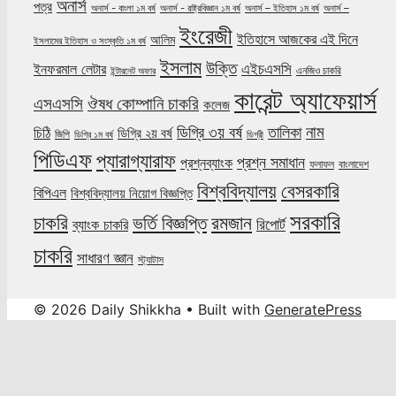
অনার্স
পত্র
অনার্স - বাংলা ১ম বর্ষ
অনার্স - রাষ্ট্রবিজ্ঞান ১ম বর্ষ
অনার্স – ইতিহাস ১ম বর্ষ
অনার্স –
ইংরেজী
ইতিহাসে আজকের এই দিনে
আলিম
ইসলামের ইতিহাস ও সংস্কৃতি ১ম বর্ষ
ইসলাম
উক্তি
এইচএসসি
ইনফরমাল লেটার
এনজিও চাকরি
ইন্টারনেট অফার
কারেন্ট অ্যাফেয়ার্স
ঔষধ কোম্পানি চাকরি
এসএসসি
কলেজ
নাম
ডিগ্রি ৩য় বর্ষ
তালিকা
চিঠি
ডিগ্রি ২য় বর্ষ
জিপি
ডিগ্রি ১ম বর্ষ
ডিগ্রী
পিডিএফ
প্যারাগ্যারাফ
প্রশ্ন সমাধান
প্রশ্নব্যাংক
ফলাফল
বাংলাদেশ
বিশ্ববিদ্যালয়
বেসরকারি
বিপিএল
বিশ্ববিদ্যালয় নিয়োগ বিজ্ঞপ্তি
সরকারি
চাকরি
ভর্তি বিজ্ঞপ্তি
রমজান
রিপোর্ট
ব্যাংক চাকরি
চাকরি
সাধারণ জ্ঞান
স্ট্যাটাস
© 2026 Daily Shikkha
• Built with
GeneratePress