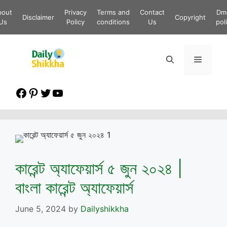
Skip
bout
Privacy
Terms and
Contact
Dm
to
Disclaimer
Copyright
Us
Policy
conditions
Us
pol
content
Menu
Facebook
Pinterest
Twitter
YouTube
কারেন্ট অ্যাফেয়ার্স ৫ জুন ২০২৪ |
বাংলা কারেন্ট অ্যাফেয়ার্স
June 5, 2024
by
Dailyshikkha