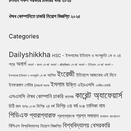
চলমান সকল সরকারি চাকরির খবর ২০২৫
ঔষধ কোম্পানিতে চাকরি নিয়োগ বিজ্ঞপ্তি ২০২৫
Categories
Dailyshikkha
HSC - ইসলামের ইতিহাস ও সংস্কৃতি ১ম ও ২য়
অনার্স
পত্র
অনার্স - বাংলা ১ম বর্ষ
অনার্স - রাষ্ট্রবিজ্ঞান ১ম বর্ষ
অনার্স – ইতিহাস ১ম বর্ষ
অনার্স –
ইংরেজী
ইতিহাসে আজকের এই দিনে
আলিম
ইসলামের ইতিহাস ও সংস্কৃতি ১ম বর্ষ
ইসলাম
উক্তি
এইচএসসি
ইনফরমাল লেটার
এনজিও চাকরি
ইন্টারনেট অফার
কারেন্ট অ্যাফেয়ার্স
ঔষধ কোম্পানি চাকরি
এসএসসি
কলেজ
নাম
ডিগ্রি ৩য় বর্ষ
তালিকা
চিঠি
ডিগ্রি ২য় বর্ষ
জিপি
ডিগ্রি ১ম বর্ষ
ডিগ্রী
পিডিএফ
প্যারাগ্যারাফ
প্রশ্ন সমাধান
প্রশ্নব্যাংক
ফলাফল
বাংলাদেশ
বিশ্ববিদ্যালয়
বেসরকারি
বিপিএল
বিশ্ববিদ্যালয় নিয়োগ বিজ্ঞপ্তি