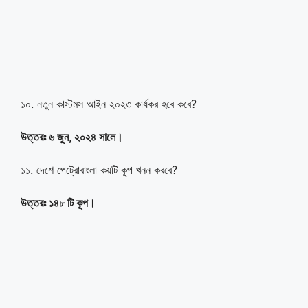
১০. নতুন কাস্টমস আইন ২০২৩ কার্যকর হবে কবে?
উত্তরঃ ৬ জুন
,
২০২৪ সালে।
১১. দেশে পেট্রোবাংলা কয়টি কূপ খনন করবে?
উত্তরঃ ১৪৮ টি কূপ।