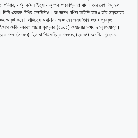
তা পরিবার, দস্যি ক’জন ইত্যাদি ব্যাপক পাঠকপ্রিয়তা পায়। তার বেশ কিছু গল্প
ছে। তিনি একজন বিশিষ্ট কলামিস্টও। বাংলাদেশ গণিত অলিম্পিয়াডও তাঁর ছত্রছায়ায়
ই আকৃষ্ট করে। সাহিত্যে অসামান্য অবদানের জন্য তিনি বহুবার পুরষ্কৃত
ার হিসেবে মেরিল-প্রথম আলো পুরস্কার (২০০৫) সেগুলোর মধ্যে উল্লেখযোগ্য।
সাহিত্য পদক (২০০৩), ইউরো শিশুসাহিত্য পদকসহ (২০০৪) অগণিত পুরষ্কার