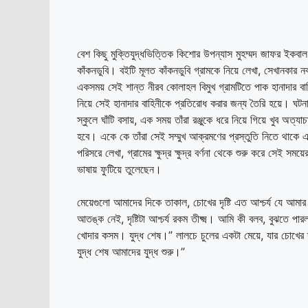
বেশ কিছু মুক্তিযুদ্ধভিত্তিক কিশোর উপন্যাস মুহম্মদ জাফর ইকবাল
কাঁকনডুবি। বইটি মূলত কাঁকনডুবি গ্রামকে নিয়ে লেখা, সেখানকার নবক
একসময় সেই শান্ত নীরব কোলাহল বিমুখ গ্রামটিতে পাক হানাদার বা
নিয়ে সেই হানাদার বাহিনীকে প্রতিরোধ করার জন্য তৈরি হয়ে। ঘটন
স্কুলে ঘাঁটি বসায়, এক সময় তাঁরা রঞ্জুকে ধরে নিয়ে গিয়ে খুব
হবে। একে কে তাঁরা সেই সম্মুখ আক্রমণের প্রস্তুতি নিতে থাকে
পরিসরে লেখা, গ্রামের ক্ষুদ্র ক্ষুদ্র বর্ণনা থেকে শুরু করে সেই সময
ভাষায় ফুটিয়ে তুলেছেন।
মেয়েগুলো আমাদের দিকে তাকাল, চোখের দৃষ্টি এত আশ্চর্য যে আমা
আতঙ্ক নেই, দৃষ্টিটা আশ্চর্য রকম তীক্ষ্ম। আমি কী বলব, বুঝতে
খোদার কসম। যুদ্ধ শেষ।” লালচে চুলের একটা মেয়ে, যার চোখের দ
যুদ্ধ শেষ আমাদের যুদ্ধ শুরু।”