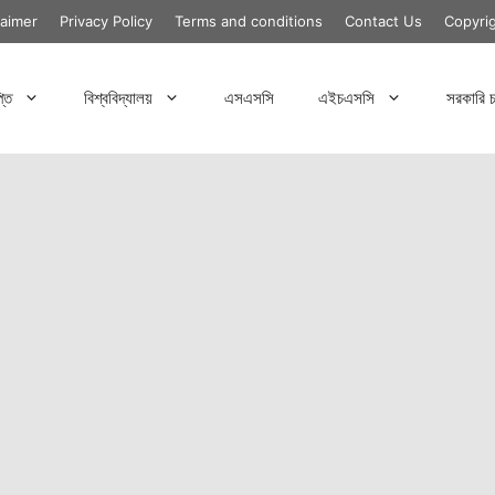
laimer
Privacy Policy
Terms and conditions
Contact Us
Copyri
্তি
বিশ্ববিদ্যালয়
এসএসসি
এইচএসসি
সরকারি চ