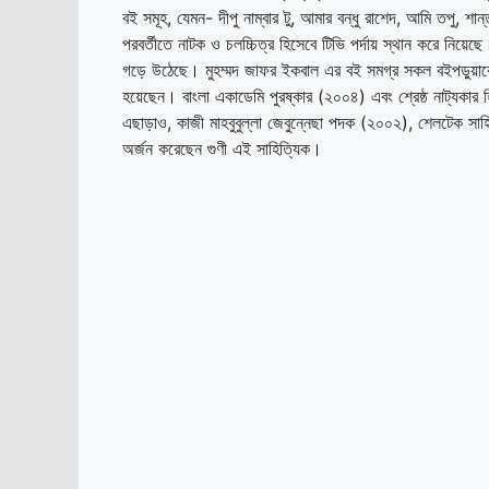
বই সমূহ, যেমন- দীপু নাম্বার টু, আমার বন্ধু রাশেদ, আমি তপু, শান্
পরবর্তীতে নাটক ও চলচ্চিত্র হিসেবে টিভি পর্দায় স্থান করে নিয়ে
গড়ে উঠেছে। মুহম্মদ জাফর ইকবাল এর বই সমগ্র সকল বইপড়ুয়াকে
হয়েছেন। বাংলা একাডেমি পুরষ্কার (২০০৪) এবং শ্রেষ্ঠ নাট্যক
এছাড়াও, কাজী মাহবুবুল্লা জেবুন্নেছা পদক (২০০২), শেলটেক 
অর্জন করেছেন গুণী এই সাহিত্যিক।