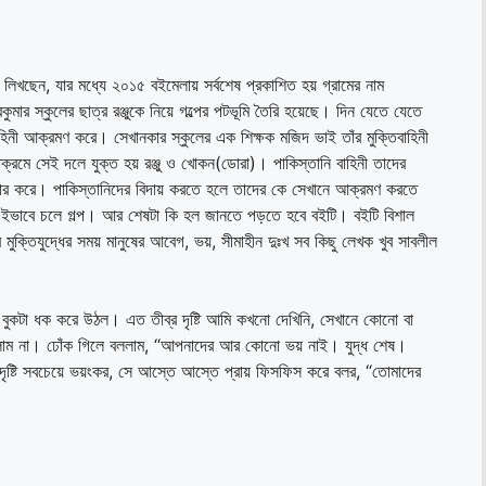
 লিখছেন, যার মধ্যে ২০১৫ বইমেলায় সর্বশেষ প্রকাশিত হয় গ্রামের নাম
ুমার স্কুলের ছাত্র রঞ্জুকে নিয়ে গল্পের পটভূমি তৈরি হয়েছে। দিন যেতে যেতে
হিনী আক্রমণ করে। সেখানকার স্কুলের এক শিক্ষক মজিদ ভাই তাঁর মুক্তিবাহিনী
াক্রমে সেই দলে যুক্ত হয় রঞ্জু ও খোকন(ডোরা)। পাকিস্তানি বাহিনী তাদের
 অত্যাচার করে। পাকিস্তানিদের বিদায় করতে হলে তাদের কে সেখানে আক্রমণ করতে
 এইভাবে চলে গল্প। আর শেষটা কি হল জানতে পড়তে হবে বইটি। বইটি বিশাল
়ের মুক্তিযুদ্ধের সময় মানুষের আবেগ, ভয়, সীমাহীন দুঃখ সব কিছু লেখক খুব সাবলীল
র বুকটা ধক করে উঠল। এত তীব্র দৃষ্টি আমি কখনো দেখিনি, সেখানে কোনো বা
 পারলাম না। ঢোঁক গিলে বললাম, “আপনাদের আর কোনো ভয় নাই। যুদ্ধ শেষ।
ৃষ্টি সবচেয়ে ভয়ংকর, সে আস্তে আস্তে প্রায় ফিসফিস করে বলর, “তোমাদের