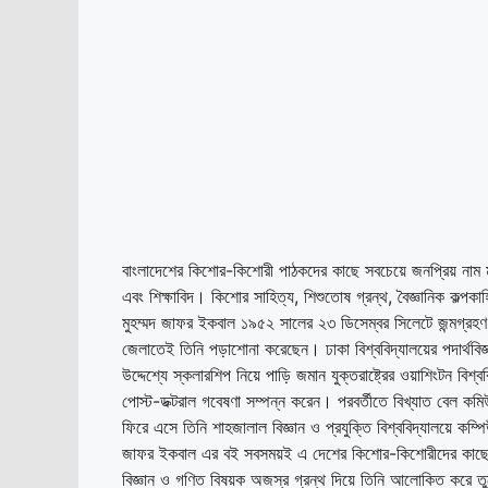
বাংলাদেশের কিশোর-কিশোরী পাঠকদের কাছে সবচেয়ে জনপ্রিয় নাম
এবং শিক্ষাবিদ। কিশোর সাহিত্য, শিশুতোষ গ্রন্থ, বৈজ্ঞানিক কল্পক
মুহম্মদ জাফর ইকবাল ১৯৫২ সালের ২৩ ডিসেম্বর সিলেটে জন্মগ্রহণ ক
জেলাতেই তিনি পড়াশোনা করেছেন। ঢাকা বিশ্ববিদ্যালয়ের পদার্থব
উদ্দেশ্যে স্কলারশিপ নিয়ে পাড়ি জমান যুক্তরাষ্ট্রের ওয়াশিংটন ব
পোস্ট-ডক্টরাল গবেষণা সম্পন্ন করেন। পরবর্তীতে বিখ্যাত বেল 
ফিরে এসে তিনি শাহজালাল বিজ্ঞান ও প্রযুক্তি বিশ্ববিদ্যালয়ে কম্
জাফর ইকবাল এর বই সবসময়ই এ দেশের কিশোর-কিশোরীদের কাছে বিশ
বিজ্ঞান ও গণিত বিষয়ক অজস্র গ্রন্থ দিয়ে তিনি আলোকিত কর